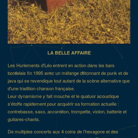
LA BELLE AFFAIRE
Les Hurlements d'Léo entrent en action dans les bars
bordelais fin 1995 avec un mélange détonnant de punk et de
java qui se revendique tout autant de la scène alternative que
d'une tradition chanson française.
Leur dynamisme y fait mouche et le quatuor acoustique
s'étoffe rapidement pour acquérir sa formation actuelle :
contrebasse, saxo, accordéon, trompette, violon, batterie et
guitares-chants.
De multiples concerts aux 4 coins de l’hexagone et des