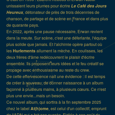
unissaient leurs plumes pour écrire
Le Café des Jours
Heureux
,
détonateur de près de trois décennies de
chanson, de partage et de scène en France et dans plus
de quarante pays.
En 2022, après une pause nécessaire, Erwan revient
dans la meute. Sur scène, c'est une déferlante, l'équipe
plus solide que jamais. Et l'alchimie opère partout où
les
Hurlements
allument la mèche. En coulisses, les
deux frères d'âme redécouvrent le plaisir d'écrire
ensemble. Ils proposent leurs idées et le feu créatif se
propage avec enthousiasme au reste du crew.
De cette effervescence naît une évidence : il est temps
de créer à nouveau, de donner naissance à un album
façonné à plusieurs mains, à plusieurs cœurs. Ce n'est
plus une envie...mais un besoin.
Ce nouvel album, qui sortira à la fin septembre 2025
chez le label
At(h)ome
, est celui d'un collectif, emprunt
de l'ADN qui a fait son succès. Fidèle à son goût de