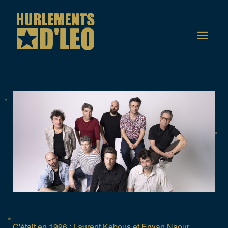
C'était en 1996 : Laurent Kebous et Erwan Naour