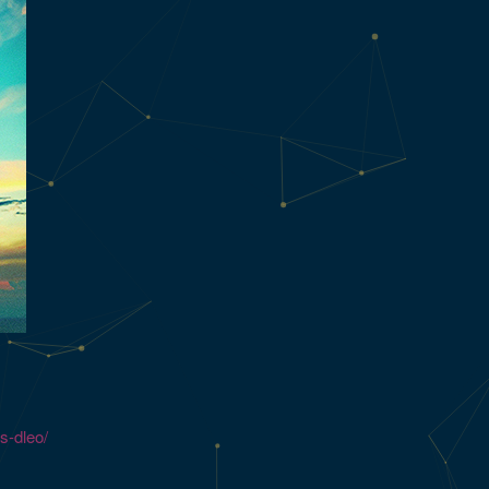
ts-dleo/