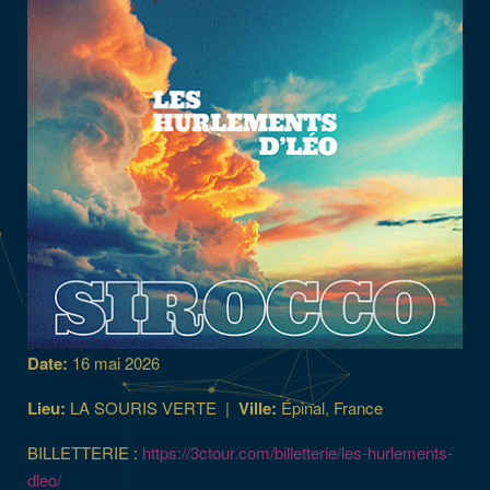
Date:
16 mai 2026
Lieu:
LA SOURIS VERTE
|
Ville:
Épinal, France
BILLETTERIE :
https://3ctour.com/billetterie/les-hurlements-
dleo/