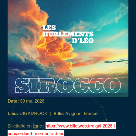
Date:
30 mai 2026
Lieu:
CIGAL'ROCK
|
Ville:
Avignon, France
Billetterie en ligne :
https://www.billetweb.fr/cigal-2026-l-
equipe-des-hurlements-d-leo