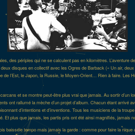
ales, des périples qui ne se calculent pas en kilomètres. L’aventure
o, deux disques en collectif avec les Ogres de Barback (« Un air, deux
rope de l’Est, le Japon, la Russie, le Moyen-Orient… Rien à faire. Les H
arcans et se montre peut-être plus vrai que jamais. Au sortir d’un l
nts ont rallumé la mèche d’un projet d’album. Chacun étant arrivé ave
 foisonnant d’intentions et d’inventions. Tous les musiciens de la troup
cité. Et plus que jamais, les partis pris ont été ainsi magnifiés, jamais
s baisséle tempo mais jamais la garde : comme pour faire la nique au