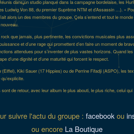
unis dans un studio planqué dans la campagne bordelaise, les Hurle
 des Ludwig Von 88, du premier Suprême NTM et d’Assassin …). « Pour
it alors un des membres du groupe. Cela s’entend et tout le monde y 
f nouveau.
ock que jamais, plus pertinente, les convictions musicales plus assu
 puissance et d’une rage qui promettent d’en faire un moment de brav
nctions attendues pour s’inventer de plus vastes horizons. Quand les 
drape d’une dignité et d’une maturité qui forcent le respect.
fel), Kiki Sauer (17 Hippies) ou de Perrine Fifadji (ASPO), les texte
qu’explicite.
ont de retour, avec leur album le plus abouti, le plus riche, celui q
ur suivre l'actu du groupe :
facebook
ou
in
ou encore
La Boutique