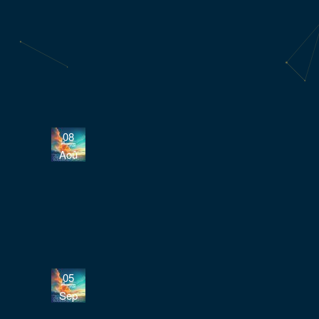
08
Aoû
05
Sep