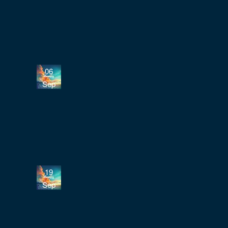
06
Sep
19
Sep