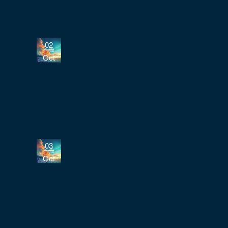
02
Oct
03
Oct